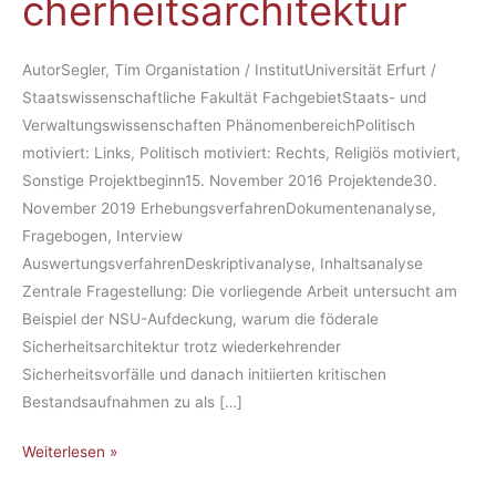
cher­heits­ar­chi­tek­tur
ze
zur
Neu­
AutorSegler, Tim Organistation / InstitutUniversität Erfurt /
aus­
Staatswissenschaftliche Fakultät FachgebietStaats- und
rich­
Verwaltungswissenschaften PhänomenbereichPolitisch
tung
motiviert: Links, Politisch motiviert: Rechts, Religiös motiviert,
der
Sonstige Projektbeginn15. November 2016 Projektende30.
Si­
November 2019 ErhebungsverfahrenDokumentenanalyse,
cher­
Fragebogen, Interview
heits­
AuswertungsverfahrenDeskriptivanalyse, Inhaltsanalyse
ar­
Zentrale Fragestellung: Die vorliegende Arbeit untersucht am
chi­
Beispiel der NSU-Aufdeckung, warum die föderale
tek­
Sicherheitsarchitektur trotz wiederkehrender
tur
Sicherheitsvorfälle und danach initiierten kritischen
Bestandsaufnahmen zu als […]
Weiterlesen »