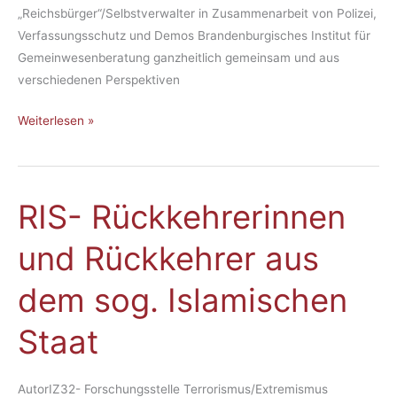
spiel
„Reichsbürger“/Selbstverwalter in Zusammenarbeit von Polizei,
Verfassungsschutz und Demos Brandenburgisches Institut für
Gemeinwesenberatung ganzheitlich gemeinsam und aus
verschiedenen Perspektiven
Weiterlesen »
RIS- Rück­keh­re­rin­nen
RIS-
Rück­
und Rück­keh­rer aus
keh­
re­
dem sog. Is­la­mi­schen
rin­
nen
Staat
und
Rück­
keh­
AutorIZ32- Forschungsstelle Terrorismus/Extremismus