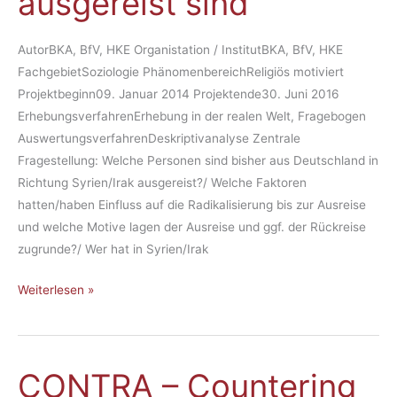
aus­ge­reist sind
und
-
AutorBKA, BfV, HKE Organistation / InstitutBKA, BfV, HKE
ver­
FachgebietSoziologie PhänomenbereichReligiös motiviert
läu­
Projektbeginn09. Januar 2014 Projektende30. Juni 2016
fe
ErhebungsverfahrenErhebung in der realen Welt, Fragebogen
der
AuswertungsverfahrenDeskriptivanalyse Zentrale
Per­
Fragestellung: Welche Personen sind bisher aus Deutschland in
so­
Richtung Syrien/Irak ausgereist?/ Welche Faktoren
nen,
hatten/haben Einfluss auf die Radikalisierung bis zur Ausreise
die
und welche Motive lagen der Ausreise und ggf. der Rückreise
aus
zugrunde?/ Wer hat in Syrien/Irak
is­
la­
Weiterlesen »
mis­
ti­
scher
Mo­
CONTRA – Coun­te­ring
CONTRA
ti­