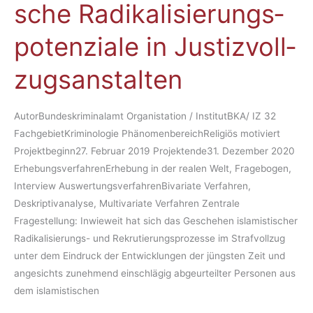
sche Ra­di­ka­li­sie­rungs­
–
JVA
po­ten­zia­le in Jus­tiz­voll­
Sa­
la­
zugs­an­stal­ten
fis­
ti­
sche
AutorBundeskriminalamt Organistation / InstitutBKA/ IZ 32
Ra­
FachgebietKriminologie PhänomenbereichReligiös motiviert
di­
Projektbeginn27. Februar 2019 Projektende31. Dezember 2020
ka­
ErhebungsverfahrenErhebung in der realen Welt, Fragebogen,
li­
Interview AuswertungsverfahrenBivariate Verfahren,
sie­
Deskriptivanalyse, Multivariate Verfahren Zentrale
rungs­
Fragestellung: Inwieweit hat sich das Geschehen islamistischer
po­
Radikalisierungs- und Rekrutierungsprozesse im Strafvollzug
ten­
unter dem Eindruck der Entwicklungen der jüngsten Zeit und
zia­
angesichts zunehmend einschlägig abgeurteilter Personen aus
le
dem islamistischen
in