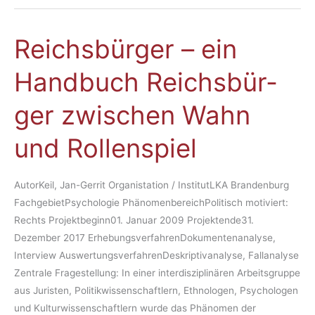
Reichs­bür­ger – ein
Reichs­
bür­
Hand­buch Reichs­bür­
ger
–
ger zwi­schen Wahn
ein
Hand­
und Rol­len­spiel
buch
Reichs­
bür­
AutorKeil, Jan-Gerrit Organistation / InstitutLKA Brandenburg
ger
FachgebietPsychologie PhänomenbereichPolitisch motiviert:
zwi­
Rechts Projektbeginn01. Januar 2009 Projektende31.
schen
Dezember 2017 ErhebungsverfahrenDokumentenanalyse,
Wahn
Interview AuswertungsverfahrenDeskriptivanalyse, Fallanalyse
und
Zentrale Fragestellung: In einer interdisziplinären Arbeitsgruppe
Rol­
aus Juristen, Politikwissenschaftlern, Ethnologen, Psychologen
len­
und Kulturwissenschaftlern wurde das Phänomen der