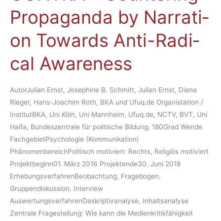
–
va­
Pro­pa­gan­da by Nar­ra­ti­
Coun­
ti­
te­
on
on To­wards An­ti-Ra­di­
ring
aus
Pro­
Deutsch­
cal Awa­ren­ess
pa­
land
gan­
in
da
AutorJulian Ernst, Josephine B. Schmitt, Julian Ernst, Diana
Rich­
by
Rieger, Hans-Joachim Roth, BKA und Ufuq.de Organistation /
tung
Nar­
InstitutBKA, Uni Köln, Uni Mannheim, Ufuq.de, NCTV, BVT, Uni
Sy­
ra­
Haifa, Bundeszentrale für politische Bildung, 180Grad Wende
ri­
ti­
FachgebietPsychologie (Kommunikation)
en
on
PhänomenbereichPolitisch motiviert: Rechts, Religiös motiviert
oder
To­
Projektbeginn01. März 2016 Projektende30. Juni 2018
Irak
wards
ErhebungsverfahrenBeobachtung, Fragebogen,
aus­
An­
Gruppendiskussion, Interview
ge­
ti-
AuswertungsverfahrenDeskriptivanalyse, Inhaltsanalyse
reist
Ra­
Zentrale Fragestellung: Wie kann die Medienkritikfähigkeit
sind