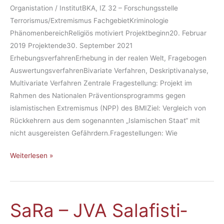
rer
Organistation / InstitutBKA, IZ 32 – Forschungsstelle
aus
Terrorismus/Extremismus FachgebietKriminologie
dem
PhänomenbereichReligiös motiviert Projektbeginn20. Februar
sog.
2019 Projektende30. September 2021
Is­
ErhebungsverfahrenErhebung in der realen Welt, Fragebogen
la­
AuswertungsverfahrenBivariate Verfahren, Deskriptivanalyse,
mi­
Multivariate Verfahren Zentrale Fragestellung: Projekt im
schen
Rahmen des Nationalen Präventionsprogramms gegen
Staat
islamistischen Extremismus (NPP) des BMIZiel: Vergleich von
Rückkehrern aus dem sogenannten „Islamischen Staat“ mit
nicht ausgereisten Gefährdern.Fragestellungen: Wie
Weiterlesen »
Sa­Ra – JVA Sa­la­fis­ti­
Sa­
Ra