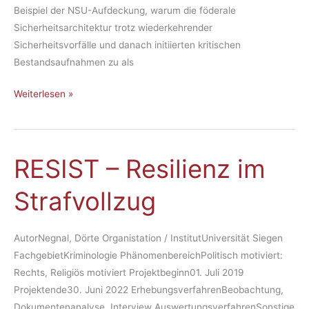
chi­
Beispiel der NSU-Aufdeckung, warum die föderale
tek­
Sicherheitsarchitektur trotz wiederkehrender
tur
Sicherheitsvorfälle und danach initiierten kritischen
Bestandsaufnahmen zu als
Weiterlesen »
RE­SIST – Re­si­li­enz im
RE­
SIST
Straf­voll­zug
–
Re­
si­
AutorNegnal, Dörte Organistation / InstitutUniversität Siegen
li­
FachgebietKriminologie PhänomenbereichPolitisch motiviert:
enz
Rechts, Religiös motiviert Projektbeginn01. Juli 2019
im
Projektende30. Juni 2022 ErhebungsverfahrenBeobachtung,
Straf­
Dokumentenanalyse, Interview AuswertungsverfahrenSonstige