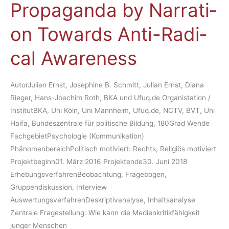
Pro­pa­gan­da by Nar­ra­ti­
Coun­
ten
te­
on To­wards An­ti-Ra­di­
ring
Pro­
cal Awa­ren­ess
pa­
gan­
da
AutorJulian Ernst, Josephine B. Schmitt, Julian Ernst, Diana
by
Rieger, Hans-Joachim Roth, BKA und Ufuq.de Organistation /
Nar­
InstitutBKA, Uni Köln, Uni Mannheim, Ufuq.de, NCTV, BVT, Uni
ra­
Haifa, Bundeszentrale für politische Bildung, 180Grad Wende
ti­
FachgebietPsychologie (Kommunikation)
on
PhänomenbereichPolitisch motiviert: Rechts, Religiös motiviert
To­
Projektbeginn01. März 2016 Projektende30. Juni 2018
wards
ErhebungsverfahrenBeobachtung, Fragebogen,
An­
Gruppendiskussion, Interview
ti-
AuswertungsverfahrenDeskriptivanalyse, Inhaltsanalyse
Ra­
Zentrale Fragestellung: Wie kann die Medienkritikfähigkeit
di­
junger Menschen