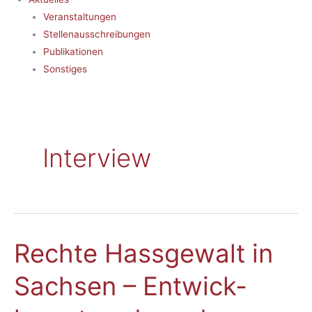
Veranstaltungen
Stellenausschreibungen
Publikationen
Sonstiges
Interview
Rech­te Hass­ge­walt in
Rech­
te
Sach­sen – Ent­wick­
Hass­
ge­