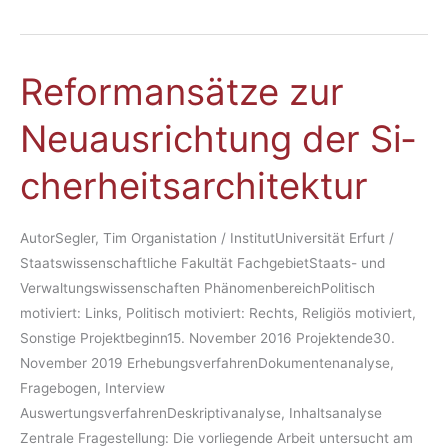
Re­for­man­sät­ze zur
Re­
for­
Neu­aus­rich­tung der Si­
man­
sät­
cher­heits­ar­chi­tek­tur
ze
zur
Neu­
AutorSegler, Tim Organistation / InstitutUniversität Erfurt /
aus­
Staatswissenschaftliche Fakultät FachgebietStaats- und
rich­
Verwaltungswissenschaften PhänomenbereichPolitisch
tung
motiviert: Links, Politisch motiviert: Rechts, Religiös motiviert,
der
Sonstige Projektbeginn15. November 2016 Projektende30.
Si­
November 2019 ErhebungsverfahrenDokumentenanalyse,
cher­
Fragebogen, Interview
heits­
AuswertungsverfahrenDeskriptivanalyse, Inhaltsanalyse
ar­
Zentrale Fragestellung: Die vorliegende Arbeit untersucht am