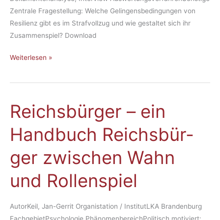
voll­
Zentrale Fragestellung: Welche Gelingensbedingungen von
zug
Resilienz gibt es im Strafvollzug und wie gestaltet sich ihr
Zusammenspiel? Download
Weiterlesen »
Reichs­bür­ger – ein
Reichs­
bür­
Hand­buch Reichs­bür­
ger
–
ger zwi­schen Wahn
ein
Hand­
und Rol­len­spiel
buch
Reichs­
bür­
AutorKeil, Jan-Gerrit Organistation / InstitutLKA Brandenburg
ger
FachgebietPsychologie PhänomenbereichPolitisch motiviert: