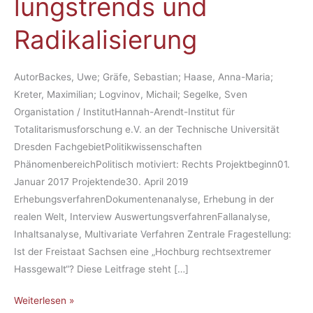
lungs­trends und
walt
in
Radikali­sierung
Sach­
sen
–
AutorBackes, Uwe; Gräfe, Sebastian; Haase, Anna-Maria;
Ent­
Kreter, Maximilian; Logvinov, Michail; Segelke, Sven
wick­
Organistation / InstitutHannah-Arendt-Institut für
lungs­
Totalitarismusforschung e.V. an der Technische Universität
trends
Dresden FachgebietPolitikwissenschaften
und
PhänomenbereichPolitisch motiviert: Rechts Projektbeginn01.
Radikali­
Januar 2017 Projektende30. April 2019
sierung
ErhebungsverfahrenDokumentenanalyse, Erhebung in der
realen Welt, Interview AuswertungsverfahrenFallanalyse,
Inhaltsanalyse, Multivariate Verfahren Zentrale Fragestellung:
Ist der Freistaat Sachsen eine „Hochburg rechtsextremer
Hassgewalt“? Diese Leitfrage steht […]
Weiterlesen »