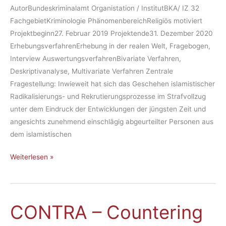
sche
AutorBundeskriminalamt Organistation / InstitutBKA/ IZ 32
bot­
Ra­
FachgebietKriminologie PhänomenbereichReligiös motiviert
schaf­
di­
Projektbeginn27. Februar 2019 Projektende31. Dezember 2020
ten
ka­
ErhebungsverfahrenErhebung in der realen Welt, Fragebogen,
im
li­
Interview AuswertungsverfahrenBivariate Verfahren,
In­
sie­
Deskriptivanalyse, Multivariate Verfahren Zentrale
ter­
rungs­
Fragestellung: Inwieweit hat sich das Geschehen islamistischer
net
po­
Radikalisierungs- und Rekrutierungsprozesse im Strafvollzug
ten­
unter dem Eindruck der Entwicklungen der jüngsten Zeit und
zia­
angesichts zunehmend einschlägig abgeurteilter Personen aus
le
dem islamistischen
in
Jus­
Weiterlesen »
tiz­
voll­
zugs­
CONTRA – Coun­te­ring
CONTRA
an­
–
stal­