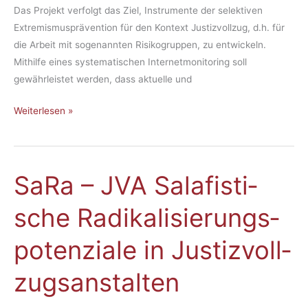
Das Projekt verfolgt das Ziel, Instrumente der selektiven
stru­
Extremismusprävention für den Kontext Justizvollzug, d.h. für
men­
die Arbeit mit sogenannten Risikogruppen, zu entwickeln.
te
Mithilfe eines systematischen Internetmonitoring soll
zur
gewährleistet werden, dass aktuelle und
Ein­
däm­
Weiterlesen »
mung
ex­
tre­
mis­
Sa­Ra – JVA Sa­la­fis­ti­
Sa­
ti­
Ra
scher
sche Ra­di­ka­li­sie­rungs­
–
Pro­
JVA
pa­
po­ten­zia­le in Jus­tiz­voll­
Sa­
gan­
la­
da
zugs­an­stal­ten
fis­
und
ti­
Hass­