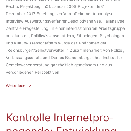
zwi­
Rechts Projektbeginn01. Januar 2009 Projektende31.
schen
Dezember 2017 ErhebungsverfahrenDokumentenanalyse,
Wahn
Interview AuswertungsverfahrenDeskriptivanalyse, Fallanalyse
und
Zentrale Fragestellung: In einer interdisziplinären Arbeitsgruppe
Rol­
aus Juristen, Politikwissenschaftlern, Ethnologen, Psychologen
len­
und Kulturwissenschaftlern wurde das Phänomen der
spiel
„Reichsbürger“/Selbstverwalter in Zusammenarbeit von Polizei,
Verfassungsschutz und Demos Brandenburgisches Institut für
Gemeinwesenberatung ganzheitlich gemeinsam und aus
verschiedenen Perspektiven
Weiterlesen »
Kon­trol­le In­ter­net­pro­
Kon­
trol­
le