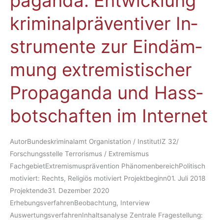
pa­gan­da: Ent­wick­lung
In­
kri­mi­nal­prä­ven­ti­ver In­
ter­
net­
stru­men­te zur Ein­däm­
pro­
pa­
mung ex­tre­mis­ti­scher
gan­
da:
Pro­pa­gan­da und Hass­
Ent­
wick­
bot­schaf­ten im In­ter­net
lung
kri­
AutorBundeskriminalamt Organistation / InstitutIZ 32/
mi­
Forschungsstelle Terrorismus / Extremismus
nal­
FachgebietExtremismusprävention PhänomenbereichPolitisch
prä­
motiviert: Rechts, Religiös motiviert Projektbeginn01. Juli 2018
ven­
Projektende31. Dezember 2020
ti­
ErhebungsverfahrenBeobachtung, Interview
ver
AuswertungsverfahrenInhaltsanalyse Zentrale Fragestellung:
In­