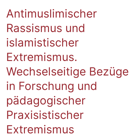
Antimuslimischer
Antimuslimischer
Rassismus
Rassismus und
und
islamistischer
islamistischer
Extremismus.
Wechselseitige
Extremismus.
Bezüge
in
Wechselseitige Bezüge
Forschung
und
in Forschung und
pädagogischer
Praxisistischer
pädagogischer
Extremismus
Praxisistischer
Extremismus