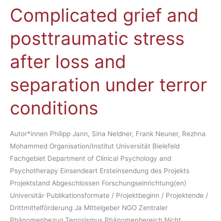
Complicated grief and
Complicated
grief
posttraumatic stress
and
posttraumatic
after loss and
stress
after
separation under terror
loss
and
conditions
separation
under
terror
Autor*innen Philipp Jann, Sina Neldner, Frank Neuner, Rezhna
conditions
Mohammed Organisation/Institut Universität Bielefeld
Fachgebiet Department of Clinical Psychology and
Psychotherapy Einsendeart Ersteinsendung des Projekts
Projektstand Abgeschlossen Forschungseinrichtung(en)
Universitär Publikationsformate / Projektbeginn / Projektende /
Drittmittelförderung Ja Mittelgeber NGO Zentraler
Phänomenbezug Terrorismus Phänomenbereich Nicht