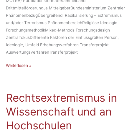
MOTRA) PublikationsformateSammelband
DrittmittelförderungJa MittelgeberBundesministerium Zentraler
PhänomenbezugÜbergreifend: Radikalisierung – Extremismus
und/oder Terrorismus PhänomenbereichReligiöse Ideologie
ForschungsmethodikMixed-Methods Forschungsdesign
ZentralfokusDifferente Faktoren der Einflussgrößen Person,
Ideologie, Umfeld Erhebungsverfahren Transferprojekt
AuswertungsverfahrenTransferprojekt
Weiterlesen »
Rechtsextremismus in
Rechtsextremismus
in
Wissenschaft und an
Wissenschaft
und
Hochschulen
an
Hochschulen