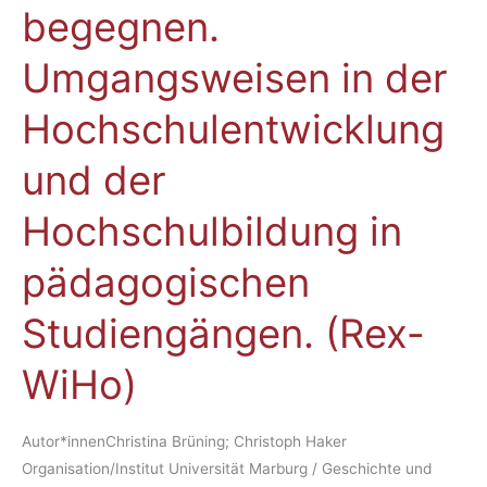
begegnen.
begegnen.
Umgangsweisen
Umgangsweisen in der
in
der
Hochschulentwicklung
Hochschulentwicklung
und
und der
der
Hochschulbildung
Hochschulbildung in
in
pädagogischen
pädagogischen
Studiengängen.
Studiengängen. (Rex-
(Rex-
WiHo)
WiHo)
Autor*innenChristina Brüning; Christoph Haker
Organisation/Institut Universität Marburg / Geschichte und