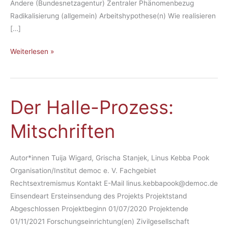
Andere (Bundesnetzagentur) Zentraler Phänomenbezug
Radikalisierung (allgemein) Arbeitshypothese(n) Wie realisieren
[…]
Weiterlesen »
Der Halle-Prozess:
Der
Halle-
Mitschriften
Prozess:
Mitschriften
Autor*innen Tuija Wigard, Grischa Stanjek, Linus Kebba Pook
Organisation/Institut democ e. V. Fachgebiet
Rechtsextremismus Kontakt E-Mail linus.kebbapook@democ.de
Einsendeart Ersteinsendung des Projekts Projektstand
Abgeschlossen Projektbeginn 01/07/2020 Projektende
01/11/2021 Forschungseinrichtung(en) Zivilgesellschaft