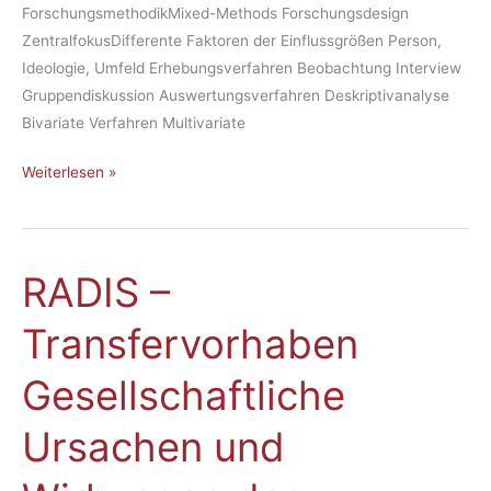
ForschungsmethodikMixed-Methods Forschungsdesign
ZentralfokusDifferente Faktoren der Einflussgrößen Person,
Ideologie, Umfeld Erhebungsverfahren Beobachtung Interview
Gruppendiskussion Auswertungsverfahren Deskriptivanalyse
Bivariate Verfahren Multivariate
Weiterlesen »
RADIS –
RADIS
–
Transfervorhaben
Transfervorhaben
Gesellschaftliche
Gesellschaftliche
Ursachen
und
Ursachen und
Wirkungen
des