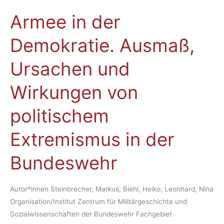
Armee in der
Armee
in
Demokratie. Ausmaß,
der
Demokratie.
Ursachen und
Ausmaß,
Ursachen
Wirkungen von
und
Wirkungen
politischem
von
politischem
Extremismus in der
Extremismus
in
Bundeswehr
der
Bundeswehr
Autor*innen Steinbrecher, Markus; Biehl, Heiko; Leonhard, Nina
Organisation/Institut Zentrum für Militärgeschichte und
Sozialwissenschaften der Bundeswehr Fachgebiet