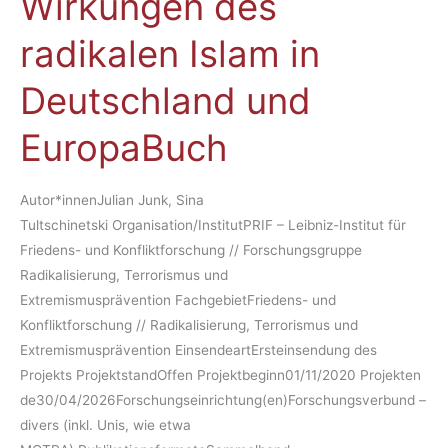
Wirkungen des
radikalen
Islam
radikalen Islam in
in
Deutschland
Deutschland und
und
EuropaBuch
EuropaBuch
Autor*innenJulian Junk, Sina
Tultschinetski Organisation/InstitutPRIF – Leibniz-Institut für
Friedens- und Konfliktforschung // Forschungsgruppe
Radikalisierung, Terrorismus und
Extremismusprävention FachgebietFriedens- und
Konfliktforschung // Radikalisierung, Terrorismus und
Extremismusprävention EinsendeartErsteinsendung des
Projekts ProjektstandOffen Projektbeginn01/11/2020 Projekten
de30/04/2026Forschungseinrichtung(en)Forschungsverbund –
divers (inkl. Unis, wie etwa